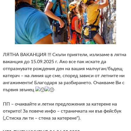
ЛЯТНА ВАКАНЦИЯ !!! Скъпи приятели, излизаме в лятна
ваканция до 15.09.2025 г. Ако все пак искате да
отпразнувате рождения ден на вашия малчуган/бъдещ
катерач – на линия ще сме, според зависи от летните ни
ангажименти! Благодаря за разбирането. Очакваме Ви с
първия звънец
ПП – очаквайте и летни предложения за катерене на
открито! За повече инфо – страничката ни във фейсбук
(„Стиска ли ти – стена за катерене“).