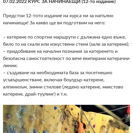
07.02.2022 КУРС ЗА НАЧИНАЕЩИ (12-то издание)
Предстои 12-тото издание на курса ни за напълно
начинаещи! За какво ще ви подготвим на него:
– катерене по спортни маршрути с дължина едно въже,
било то на скали или изкуствени стени (зали за катерене);
– придобиване на начални познания за катеренето и
безопасна самостоятелност по вече екипирани катерачни
линии;
– създаване на необходимата база за посетнешно
усъвършенстване, включая боулдър-катерене,
алпинизъм, зимни стилове (ледено катерене, микстово
катерене, драй-туулинг) и т.н.