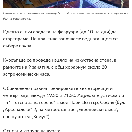
Снимката е от тренировка номер 5 или 6. Тук вече сме минали на катерене на
долна осигуровка.
Идеята е към средата на февруари (до 10-на дни) да
стартираме. На практика започваме веднага, щом се
събере група.
Курсът ще се проведе изцяло на изкуствена стена, в
рамките на 9 занятия, с общ хорариум около 20
астрономически часа.
Обикновено правим тренировките във вторници и
четвъртъци, между 19:30 и 21:30. Адресът е „Стиска ли
ти? – стена за катерене“ в мол Парк Център, София (бул.
„Арсеналски“ 2, на метростанция „Европейски съюз“,
срещу хотел „Хемус“).
Основни модули на курса: