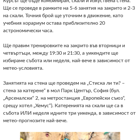
Курсът ще бъде комбиниран, скали и изкуствена стена.
Ще се проведе в рамките на 5-6 занятия на закрито и 2-3
на скали. Точния брой ще уточним в движение, като
учебния хорариум остава приблизително 20
астрономически часа.
Ще правим тренировките на закрито във вторници и
четвъртъци, между 19:30 и 21:30, а уикендите ще
избираме събота или неделя, най-вече в зависимост от
метео-условията.
Занятията на стена ще проведем на „Стиска ли ти? –
стена за катерене“ в мол Парк Център, София (бул.
„Арсеналски“ 2, на метростанция „Европейски съюз“,
срещу хотел „Хемус“). Катеренията на скали ще са в
събота ИЛИ неделя идните три уикенда, в зависимост от
метео-прогнозите най-вече.