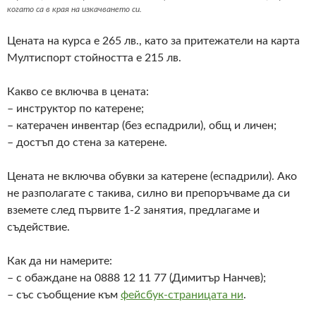
когато са в края на изкачването си.
Цената на курса е 265 лв., като за притежатели на карта
Мултиспорт стойността е 215 лв.
Какво се включва в цената:
– инструктор по катерене;
– катерачен инвентар (без еспадрили), общ и личен;
– достъп до стена за катерене.
Цената не включва обувки за катерене (еспадрили). Ако
не разполагате с такива, силно ви препоръчваме да си
вземете след първите 1-2 занятия, предлагаме и
съдействие.
Как да ни намерите:
– с обаждане на 0888 12 11 77 (Димитър Нанчев);
– със съобщение към
фейсбук-страницата ни
.