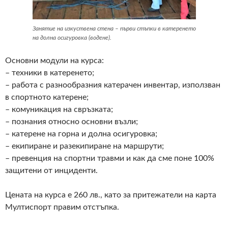
Занятие на изкуствена стена – първи стъпки в катеренето
на долна осигуровка (водене).
Основни модули на курса:
– техники в катеренето;
– работа с разнообразния катерачен инвентар, използван
в спортното катерене;
– комуникация на свръзката;
– познания относно основни възли;
– катерене на горна и долна осигуровка;
– екипиране и разекипиране на маршрути;
– превенция на спортни травми и как да сме поне 100%
защитени от инциденти.
Цената на курса е 260 лв., като за притежатели на карта
Мултиспорт правим отстъпка.