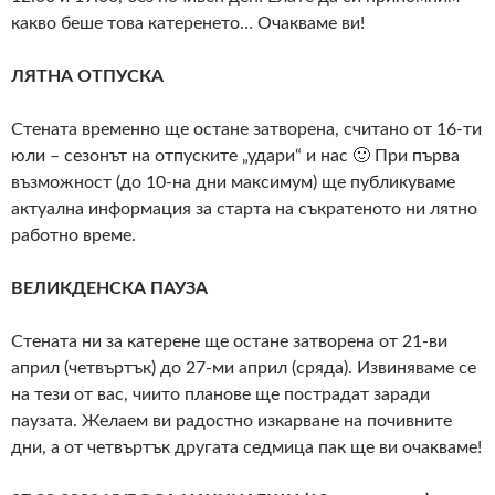
какво беше това катеренето… Очакваме ви!
ЛЯТНА ОТПУСКА
Стената временно ще остане затворена, считано от 16-ти
юли – сезонът на отпуските „удари“ и нас 🙂 При първа
възможност (до 10-на дни максимум) ще публикуваме
актуална информация за старта на съкратеното ни лятно
работно време.
ВЕЛИКДЕНСКА ПАУЗА
Стената ни за катерене ще остане затворена от 21-ви
април (четвъртък) до 27-ми април (сряда). Извиняваме се
на тези от вас, чиито планове ще пострадат заради
паузата. Желаем ви радостно изкарване на почивните
дни, а от четвъртък другата седмица пак ще ви очакваме!