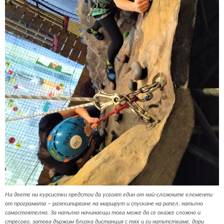
На двете ни курсистки предстои да усвоят един от най-сложните елементи
от програмата – разекипирване на маршрут и спускане на рапел, напълно
самостоятелно. За напълно начинаещи това може да се окаже сложно и
стресово, затова държим близка дистанция с тях и ги напътстваме, дори