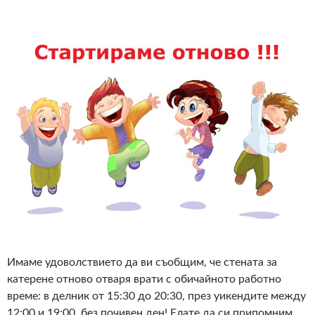
Имаме удоволствието да ви съобщим, че стената за
катерене отново отваря врати с обичайното работно
време: в делник от 15:30 до 20:30, през уикендите между
12:00 и 19:00, без почивен ден! Елате да си припомним