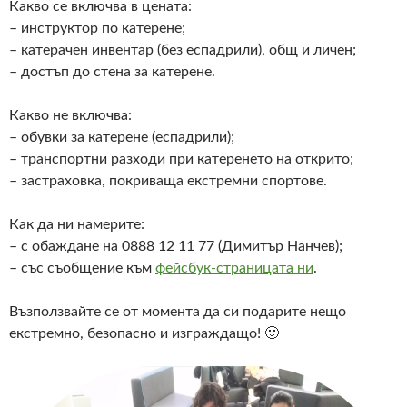
Какво се включва в цената:
– инструктор по катерене;
– катерачен инвентар (без еспадрили), общ и личен;
– достъп до стена за катерене.
Какво не включва:
– обувки за катерене (еспадрили);
– транспортни разходи при катеренето на открито;
– застраховка, покриваща екстремни спортове.
Как да ни намерите:
– с обаждане на 0888 12 11 77 (Димитър Нанчев);
– със съобщение към
фейсбук-страницата ни
.
Възползвайте се от момента да си подарите нещо
екстремно, безопасно и изграждащо! 🙂