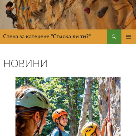
Търсене
Стена за катерене "Стиска ли ти?"
КЪМ
ГЛАВН
СЪДЪРЖАНИЕТО
МЕНЮ
НОВИНИ