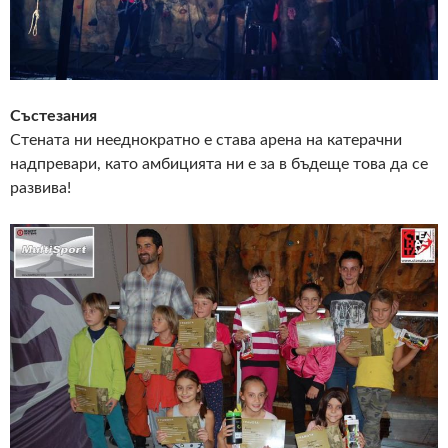
Състезания
Стената ни нееднократно е става арена на катерачни
надпревари, като амбицията ни е за в бъдеще това да се
развива!