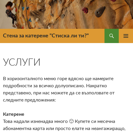
Търсене
Стена за катерене "Стиска ли ти?"
КЪМ
ГЛАВН
СЪДЪРЖАНИЕТО
МЕНЮ
УСЛУГИ
В хоризонталното меню горе вдясно ще намерите
подробности за всичко долуописано. Накратко
представено, при нас можете да се възползвате от
следните предложения:
Катерене
Това надали изненадва много 🙂 Купете си месечна
абонаментна карта или просто елате на неангажиращо,