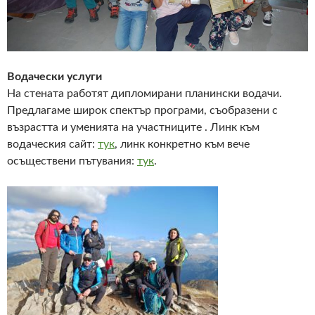
Водачески услуги
На стената работят дипломирани планински водачи.
Предлагаме широк спектър програми, съобразени с
възрастта и уменията на участниците . Линк към
водаческия сайт:
тук
, линк конкретно към вече
осъществени пътувания:
тук
.